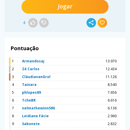
Jogar
4
Pontuação
1
Armandosaj
13.970
2
Zé Carlos
12.434
3
CláudiavanGrol
11.126
4
Tainara
8.540
5
phlopes89
7.656
6
TcheBR
6.616
7
nelmathewinn580
6.136
8
Leidiane Fácie
2.960
9
Sabonete
2.832