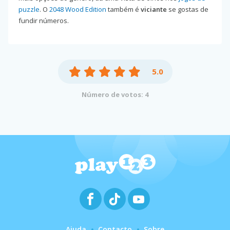
puzzle
. O
2048 Wood Edition
também é
viciante
se gostas de
fundir números.
5.0
Número de votos: 4
Ajuda
Contacto
Sobre