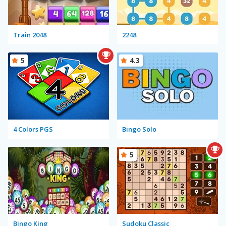
Train 2048
2248
5
4.3
4 Colors PGS
Bingo Solo
5
Bingo King
Sudoku Classic