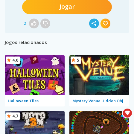
Jogar
2
Jogos relacionados
4.6
5
Halloween Tiles
Mystery Venue Hidden Object
4.7