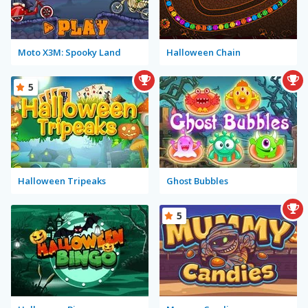
Moto X3M: Spooky Land
Halloween Chain
5
Halloween Tripeaks
Ghost Bubbles
5