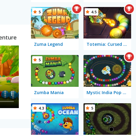
5
4.5
enture
Zuma Legend
Totemia: Cursed Marbles
5
Zumba Mania
Mystic India Pop Express
4.3
5