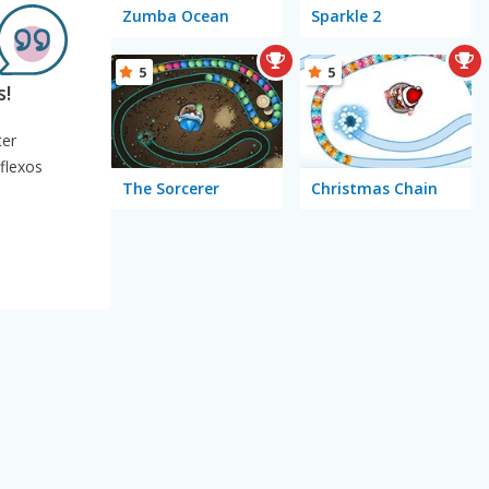
Zumba Ocean
Sparkle 2
5
5
s!
ter
flexos
The Sorcerer
Christmas Chain