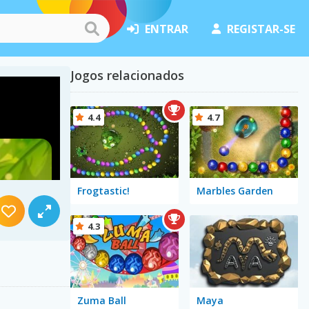
ENTRAR
REGISTAR-SE
Jogos relacionados
4.4
4.7
Frogtastic!
Marbles Garden
4.3
Zuma Ball
Maya