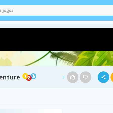
venture
3