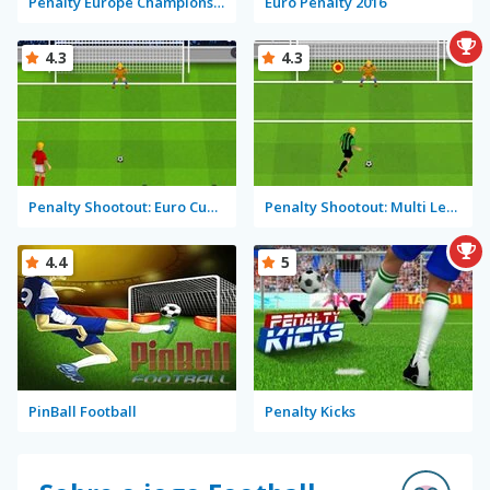
Penalty Europe Champions Edition Multiplayer
Euro Penalty 2016
4.3
4.3
Penalty Shootout: Euro Cup 2016
Penalty Shootout: Multi League
4.4
5
PinBall Football
Penalty Kicks