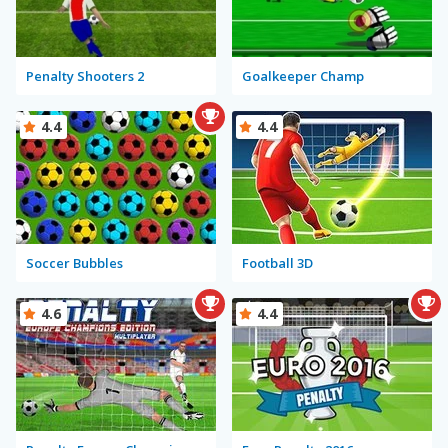
Penalty Shooters 2
Goalkeeper Champ
4.4
4.4
Soccer Bubbles
Football 3D
4.6
4.4