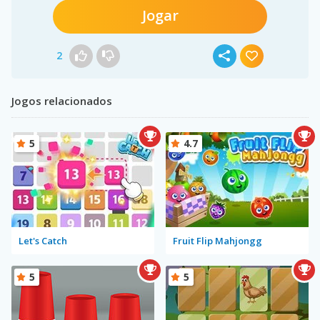
Jogar
2
Jogos relacionados
5
4.7
Let's Catch
Fruit Flip Mahjongg
5
5