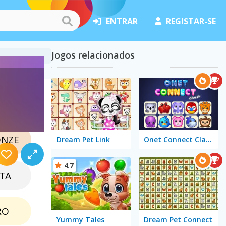
ENTRAR
REGISTAR-SE
Jogos relacionados
ra
NZE
Dream Pet Link
Onet Connect Classic
4.7
TA
RO
Yummy Tales
Dream Pet Connect