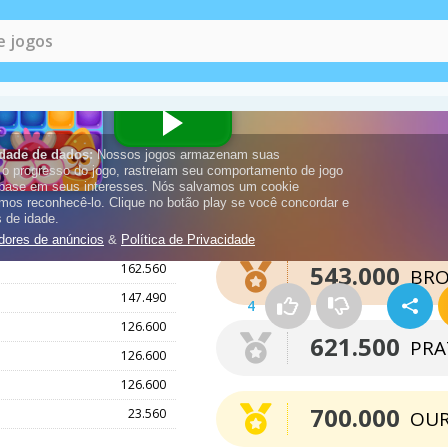
Pontos necessários pa
uma medalha
212.160
543.000
162.560
BRO
147.490
4
126.600
621.500
PRA
126.600
126.600
700.000
23.560
OU