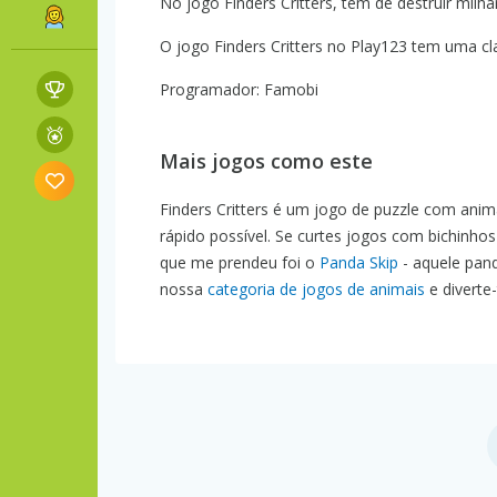
No jogo Finders Critters, tem de destruir milha
O jogo Finders Critters no Play123 tem uma cla
Programador: Famobi
Mais jogos como este
Finders Critters é um jogo de puzzle com anima
rápido possível. Se curtes jogos com bichinho
que me prendeu foi o
Panda Skip
- aquele pand
nossa
categoria de jogos de animais
e diverte-