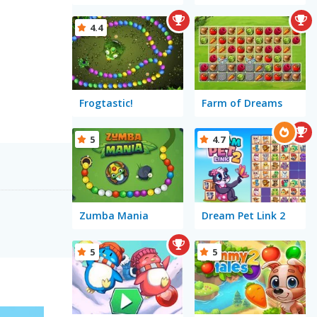
4.4
Frogtastic!
Farm of Dreams
5
4.7
Zumba Mania
Dream Pet Link 2
5
5