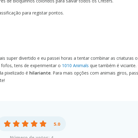
res de bloquinhos coloridos para salvar todos os Critters.
ssificação para registar pontos.
is super divertido e eu passei horas a tentar combinar as criaturas 
s fofos, tens de experimentar o
1010 Animals
que também é viciante.
a pixelizado é
hilariante
. Para mais opções com animais giros, pass
te!
5.0
Número de votos: 4