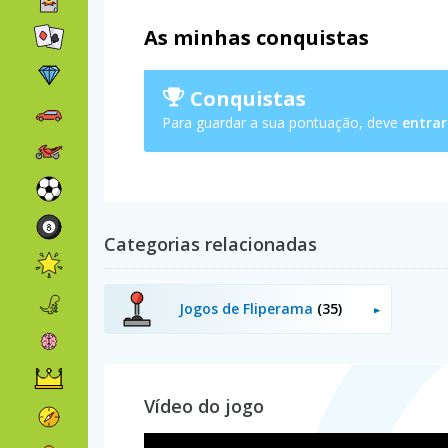
As minhas conquistas
Conquistas
Para guardar a sua pontuação, deve
entrar
Categorias relacionadas
Jogos de Fliperama
(35)
Vídeo do jogo