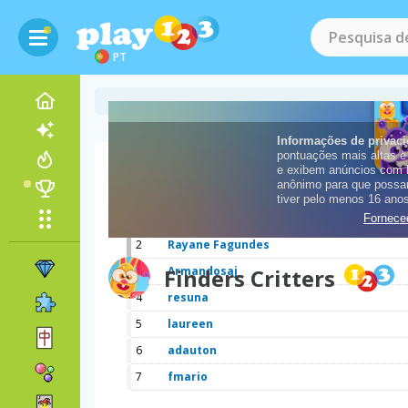
PT
Pontuação
1
anabru
2
Rayane Fagundes
3
Finders Critters
Armandosaj
4
resuna
5
laureen
6
adauton
7
fmario