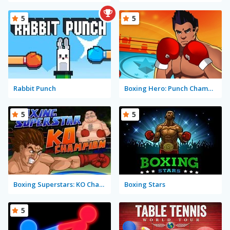
5
5
Rabbit Punch
Boxing Hero: Punch Champions
5
5
Boxing Superstars: KO Champion
Boxing Stars
5