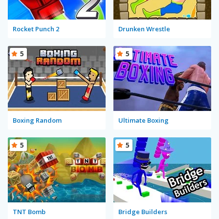
Rocket Punch 2
Drunken Wrestle
5
5
Boxing Random
Ultimate Boxing
5
5
TNT Bomb
Bridge Builders