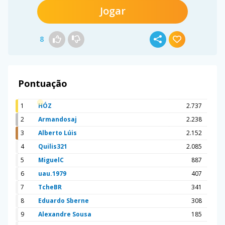
Jogar
8
Pontuação
1
HÓZ
2.737
2
Armandosaj
2.238
3
Alberto Lúis
2.152
4
Quilis321
2.085
5
MiguelC
887
6
uau.1979
407
7
TcheBR
341
8
Eduardo Sberne
308
9
Alexandre Sousa
185