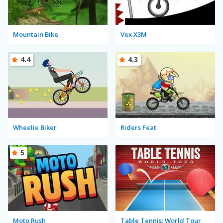
Mountain Bike
Vex X3M
4.4
4.3
Wheelie Biker
Riders Feat
5
Moto Rush
Table Tennis: World Tour