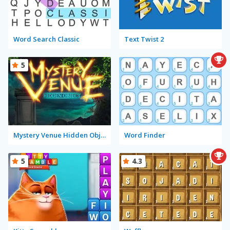
Word Search Classic
Text Twist 2
5
Mystery Venue Hidden Object
Word Finder
5
4.3