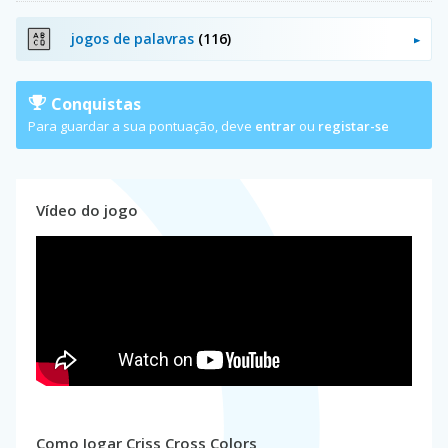
jogos de palavras
(116)
Conquistas
Para guardar a sua pontuação, deve
entrar
ou
registar-se
Vídeo do jogo
Como Jogar Criss Cross Colors