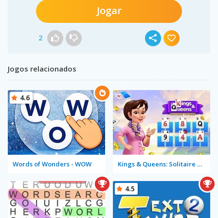
Jogar
2
Jogos relacionados
4.6
Words of Wonders - WOW
Kings & Queens: Solitaire Tripeaks
4.5