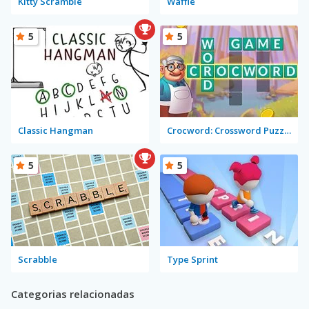
Kitty Scramble
Waffle
5
5
Classic Hangman
Crocword: Crossword Puzzle Game
5
5
Scrabble
Type Sprint
Categorias relacionadas