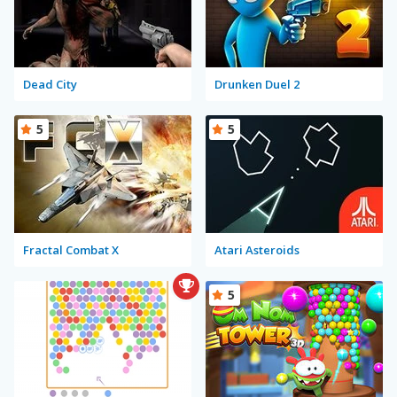
Dead City
Drunken Duel 2
5
5
Fractal Combat X
Atari Asteroids
5