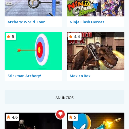
Archery: World Tour
Ninja Clash Heroes
5
4.4
Stickman Archery!
Mexico Rex
ANÚNCIOS
4.6
5