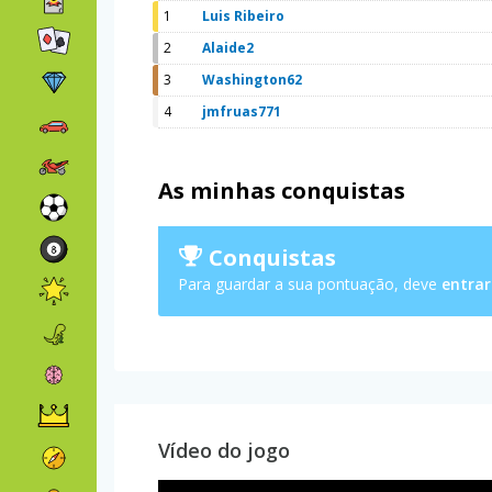
1
Luis Ribeiro
2
Alaide2
3
Washington62
4
jmfruas771
As minhas conquistas
Conquistas
Para guardar a sua pontuação, deve
entrar
Vídeo do jogo