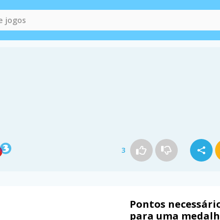
3
Pontos necessári
para uma medal