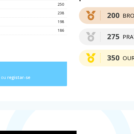
250
200
238
BRO
198
186
275
PRA
350
OU
ou
registar-se