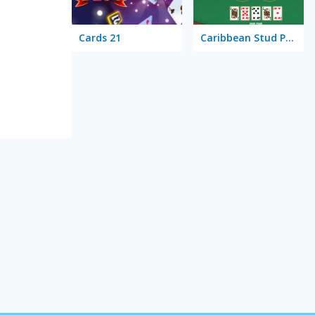
Cards 21
Caribbean Stud Poker