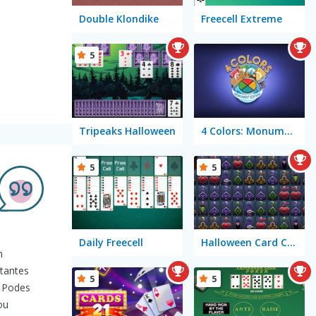
Double Klondike
Freecell Extreme
5
Tripeaks Halloween
4 Colors: Monument Edition
5
5
Daily Freecell
Halloween Card Connect
m
tantes
5
5
. Podes
ou