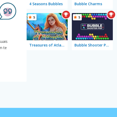
4 Seasons Bubbles
Bubble Charms
5
5
suais
Treasures of Atlantis
Bubble Shooter Pop
m te