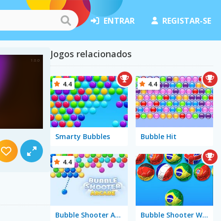
ENTRAR
REGISTAR-SE
Jogos relacionados
4.4
4.4
Smarty Bubbles
Bubble Hit
4.4
Bubble Shooter Arcade
Bubble Shooter World Cup