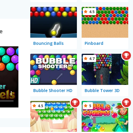
4.5
e
Bouncing Balls
Pinboard
4.7
Bubble Shooter HD
Bubble Tower 3D
4.5
5