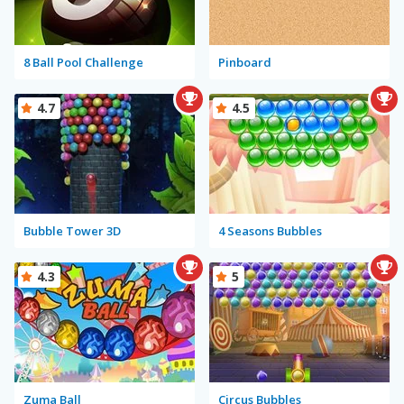
8 Ball Pool Challenge
Pinboard
4.7
4.5
Bubble Tower 3D
4 Seasons Bubbles
4.3
5
Zuma Ball
Circus Bubbles