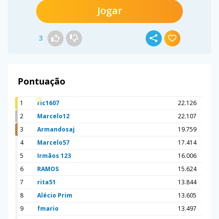
Jogar
3
Pontuação
1
ric1607
22.126
2
Marcelo12
22.107
3
Armandosaj
19.759
4
Marcelo57
17.414
5
Irmãos 123
16.006
6
RAMOS
15.624
7
rita51
13.844
8
Alécio Prim
13.605
9
fmario
13.497