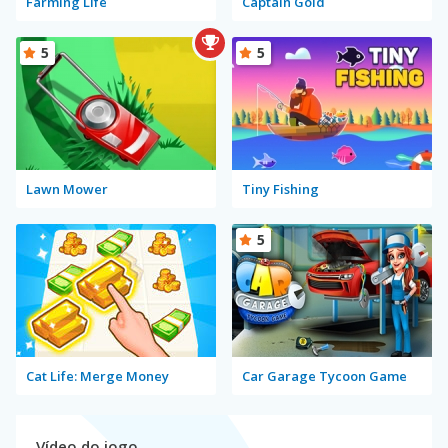
Farming Life
Captain Gold
5
5
Lawn Mower
Tiny Fishing
5
Cat Life: Merge Money
Car Garage Tycoon Game
Vídeo do jogo