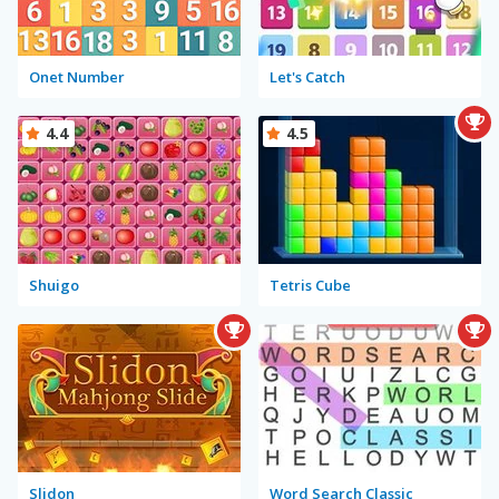
Onet Number
Let's Catch
4.4
4.5
Shuigo
Tetris Cube
Slidon
Word Search Classic