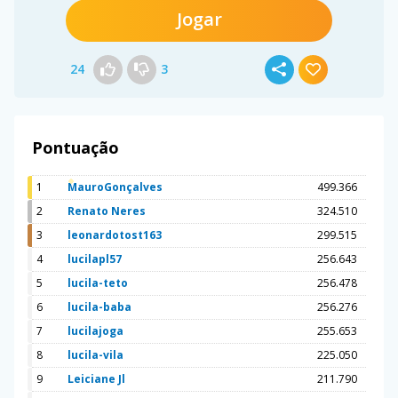
Jogar
24
3
Pontuação
1
MauroGonçalves
499.366
2
Renato Neres
324.510
3
leonardotost163
299.515
4
lucilapl57
256.643
5
lucila-teto
256.478
6
lucila-baba
256.276
7
lucilajoga
255.653
8
lucila-vila
225.050
9
Leiciane Jl
211.790