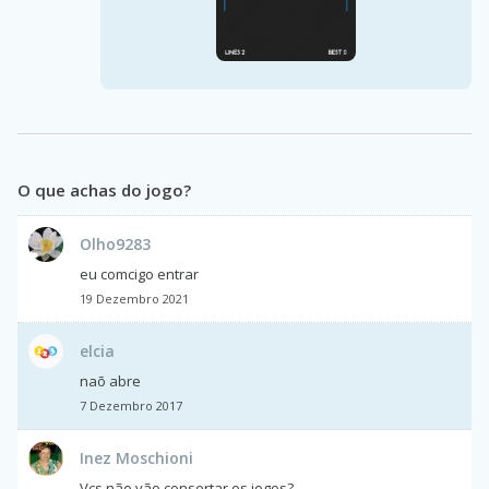
O que achas do jogo?
Olho9283
eu comcigo entrar
19 Dezembro 2021
elcia
naõ abre
7 Dezembro 2017
Inez Moschioni
Vcs não vão consertar os jogos?