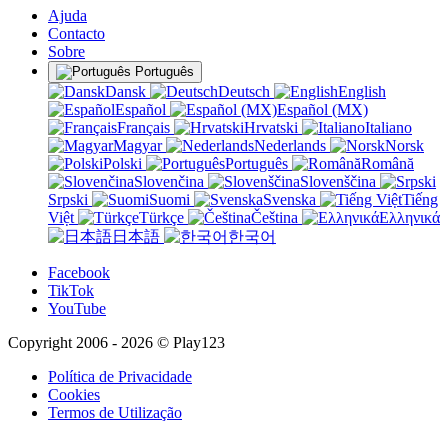
Ajuda
Contacto
Sobre
Português
Dansk
Deutsch
English
Español
Español (MX)
Français
Hrvatski
Italiano
Magyar
Nederlands
Norsk
Polski
Português
Română
Slovenčina
Slovenščina
Srpski
Suomi
Svenska
Tiếng
Việt
Türkçe
Čeština
Ελληνικά
日本語
한국어
Facebook
TikTok
YouTube
Copyright 2006 - 2026 © Play123
Política de Privacidade
Cookies
Termos de Utilização