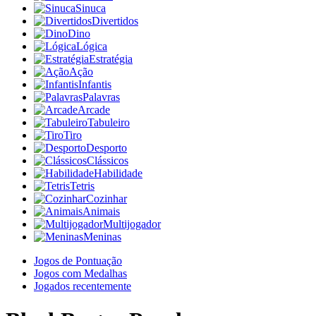
Sinuca
Divertidos
Dino
Lógica
Estratégia
Ação
Infantis
Palavras
Arcade
Tabuleiro
Tiro
Desporto
Clássicos
Habilidade
Tetris
Cozinhar
Animais
Multijogador
Meninas
Jogos de Pontuação
Jogos com Medalhas
Jogados recentemente