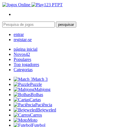
PT
pesquisar
entrar
registar-se
página inicial
Novos
42
Populares
Top jogadores
Categorias
Match 3
Puzzle
Mahjong
Bolhas
Cartas
Paciência
Bejeweled
Carros
Moto
Futebol