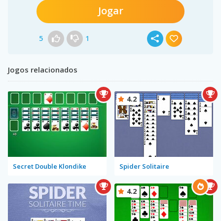
Jogar
5
1
Jogos relacionados
4.2
Secret Double Klondike
Spider Solitaire
4.2