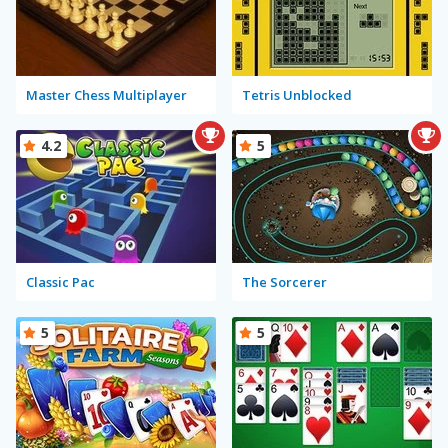
Master Chess Multiplayer
Tetris Unblocked
4.2
5
Classic Pac
The Sorcerer
5
5