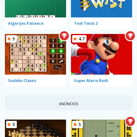
Algerijns Patience
Text Twist 2
5
4.7
Sudoku Classic
Super Mario Rush
ANÚNCIOS
5
5