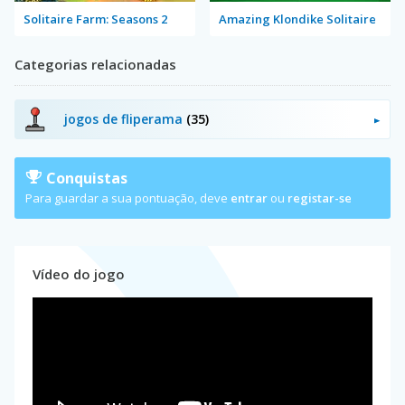
Solitaire Farm: Seasons 2
Amazing Klondike Solitaire
Categorias relacionadas
jogos de fliperama
(35)
Conquistas
Para guardar a sua pontuação, deve
entrar
ou
registar-se
Vídeo do jogo