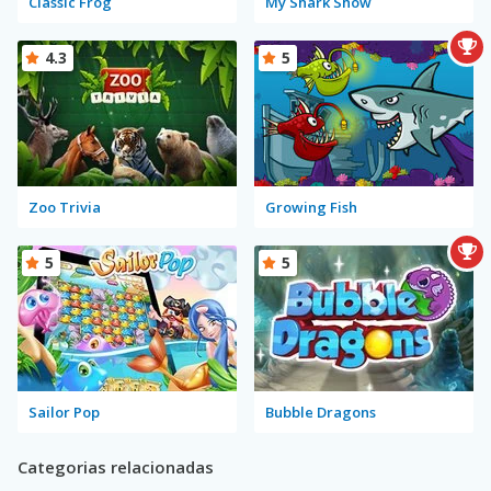
Classic Frog
My Shark Show
4.3
5
Zoo Trivia
Growing Fish
5
5
Sailor Pop
Bubble Dragons
Categorias relacionadas