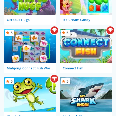
Octopus Hugs
Ice Cream Candy
5
5
Mahjong Connect Fish World
Connect Fish
5
5