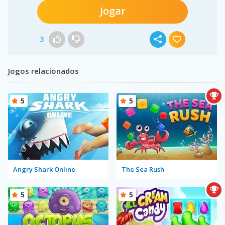
Jogar
3
Jogos relacionados
5
5
Angry Shark Online
The Sea Rush
5
5