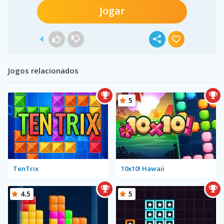
Jogar
4
Jogos relacionados
5
TenTrix
10x10! Hawaii
4.5
5