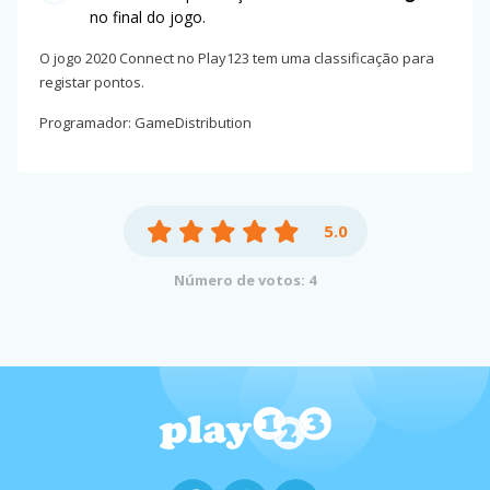
no final do jogo.
O jogo 2020 Connect no Play123 tem uma classificação para
registar pontos.
Programador: GameDistribution
5.0
Número de votos: 4