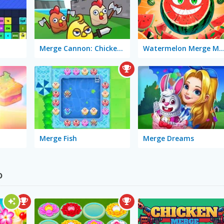
Merge Cannon: Chicken Defense
Watermelon Merge Mo
Merge Fish
Merge Dreams
o