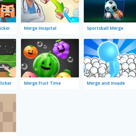
icker
Merge Hospital
Sportsball Merge
licker
Merge Fruit Time
Merge and Invade