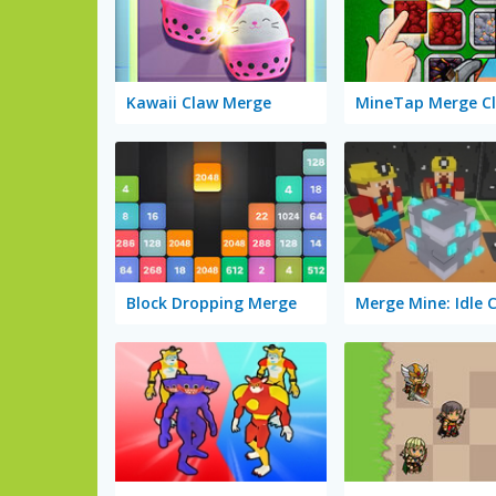
Kawaii Claw Merge
MineTap Merge Cl
Block Dropping Merge
Merge Mine: Idle C