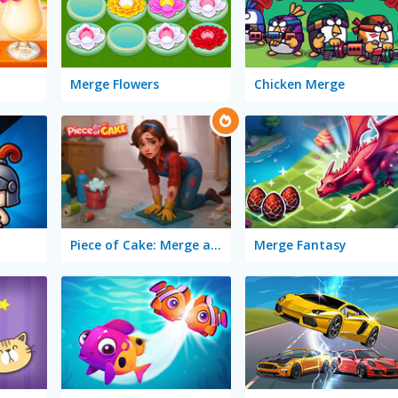
Merge Flowers
Chicken Merge
Piece of Cake: Merge and Bake
Merge Fantasy