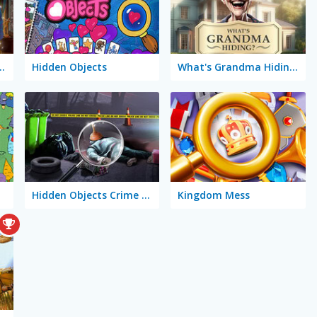
 Clues and Mysteries
Hidden Objects
What's Grandma Hiding?
Hidden Objects Crime Scene
Kingdom Mess