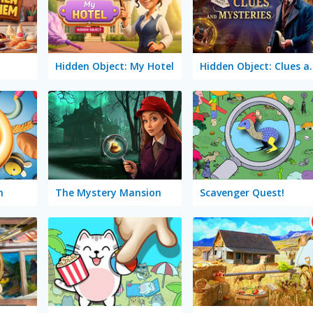
Hidden Object: My Hotel
Hidden Object:
h
The Mystery Mansion
Scavenger Quest!