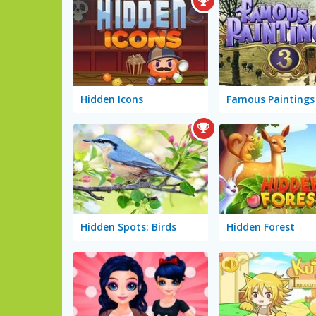
Hidden Icons
Famous Paintings
Hidden Spots: Birds
Hidden Forest