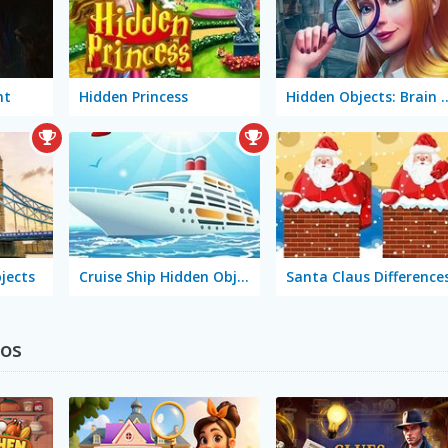
nt
Hidden Princess
Hidden Objects: 
jects
Cruise Ship Hidden Objects
Santa Claus Difference
tos