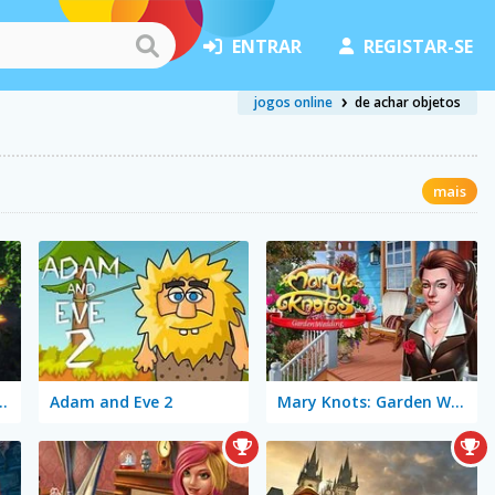
ENTRAR
REGISTAR-SE
jogos online
de achar objetos
mais
ue Hidden Object
Adam and Eve 2
Mary Knots: Garden Wedding