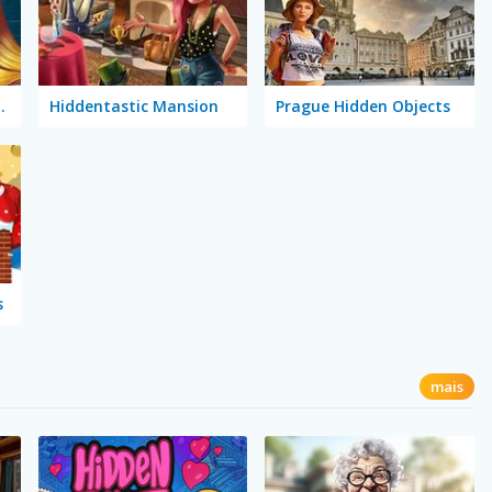
Brain Teaser
Hiddentastic Mansion
Prague Hidden Objects
s
mais