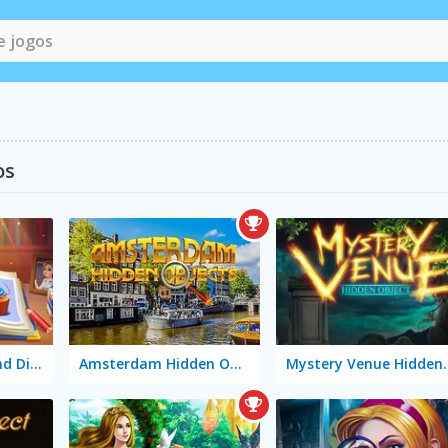
os
Rachel Holmes: Find Differences
Amsterdam Hidden Objects
Mystery Ven