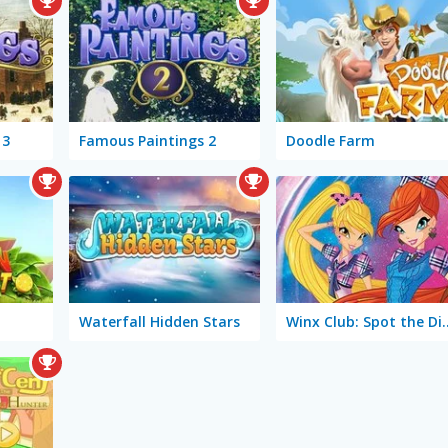
 3
Famous Paintings 2
Doodle Farm
Waterfall Hidden Stars
Winx Club: Spot