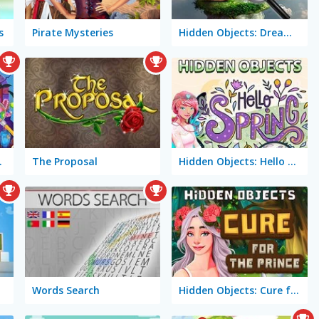
s
Pirate Mysteries
Hidden Objects: Dreamy Realm
bjects
The Proposal
Hidden Objects: Hello Spring
Words Search
Hidden Objects: Cure for the Prince