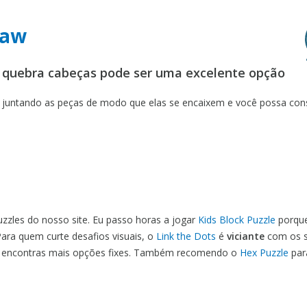
saw
 o quebra cabeças pode ser uma excelente opção
s juntando as peças de modo que elas se encaixem e você possa cons
uzzles do nosso site. Eu passo horas a jogar
Kids Block Puzzle
porqu
 Para quem curte desafios visuais, o
Link the Dots
é
viciante
com os s
encontras mais opções fixes. Também recomendo o
Hex Puzzle
para