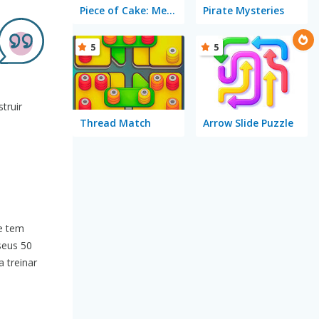
Piece of Cake: Merge and Bake
Pirate Mysteries
5
5
truir
Thread Match
Arrow Slide Puzzle
e tem
eus 50
 treinar