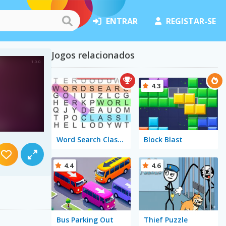
ENTRAR
REGISTAR-SE
Jogos relacionados
4.3
Word Search Classic
Block Blast
4.4
4.6
Bus Parking Out
Thief Puzzle