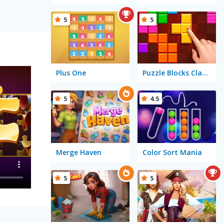
5
5
Plus One
Puzzle Blocks Classic
5
4.5
Merge Haven
Color Sort Mania
5
5